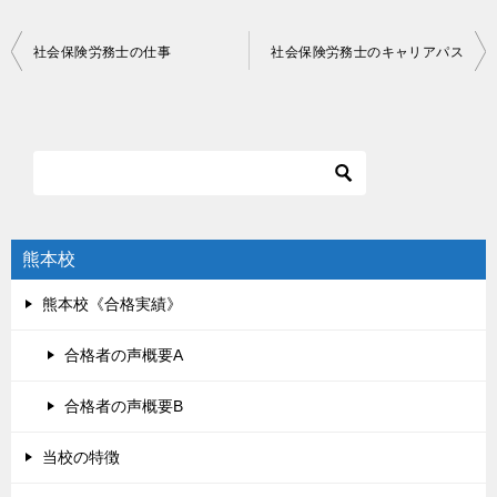
投
社会保険労務士の仕事
社会保険労務士のキャリアパス
稿
ナ
ビ
ゲ
ー
シ
熊本校
ョ
熊本校《合格実績》
ン
合格者の声概要A
合格者の声概要B
当校の特徴