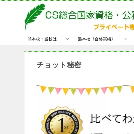
熊本校：当校は
熊本校《合格実績》
チョット秘密